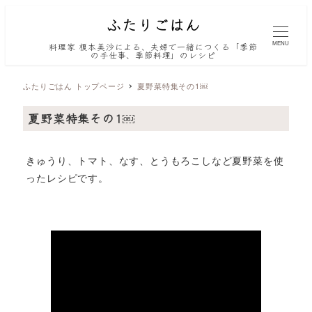
MENU
料理家 榎本美沙による、夫婦で一緒につくる「季節
の手仕事、季節料理」のレシピ
ふたりごはん トップページ
夏野菜特集その1￼
夏野菜特集その1￼
きゅうり、トマト、なす、とうもろこしなど夏野菜を使
ったレシピです。