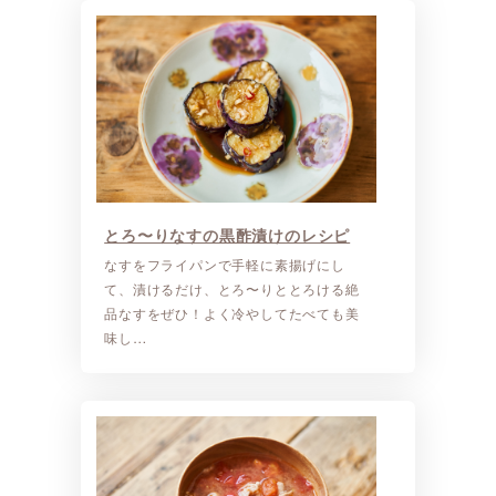
とろ〜りなすの黒酢漬けのレシピ
なすをフライパンで手軽に素揚げにし
て、漬けるだけ、とろ〜りととろける絶
品なすをぜひ！よく冷やしてたべても美
味し…