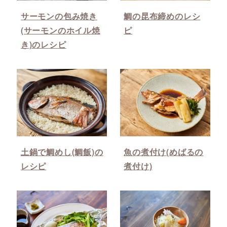
サーモンの包み焼き
鯛の昆布締めのレシ
(サーモンのホイル焼
ピ
き)のレシピ
土鍋で鯛めし(鯛飯)の
魚の煮付け(めばるの
レシピ
煮付け)