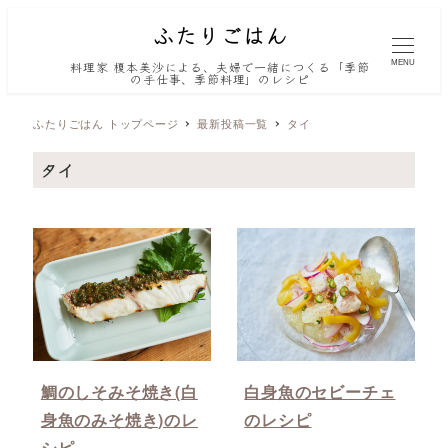
MENU
料理家 榎本美沙による、夫婦で一緒につくる「季節
の手仕事、季節料理」のレシピ
ふたりごはん トップページ
最新投稿一覧
タイ
タイ
鯛のしそみそ焼き(白
白身魚のセビーチェ
身魚のみそ焼き)のレ
のレシピ
シピ