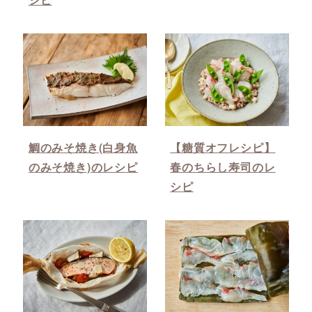
鯛のみそ焼き(白身魚
【糖質オフレシピ】
のみそ焼き)のレシピ
春のちらし寿司のレ
シピ