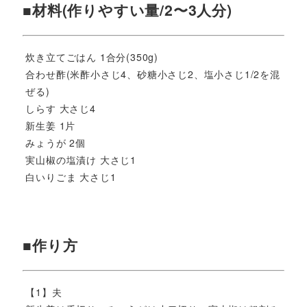
■材料(作りやすい量/2〜3人分)
炊き立てごはん 1合分(350g)
合わせ酢(米酢小さじ4、砂糖小さじ2、塩小さじ1/2を混
ぜる)
しらす 大さじ4
新生姜 1片
みょうが 2個
実山椒の塩漬け 大さじ1
白いりごま 大さじ1
■作り方
【1】夫