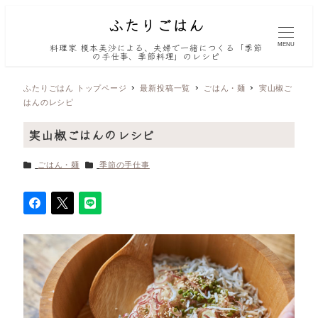
MENU
料理家 榎本美沙による、夫婦で一緒につくる「季節
の手仕事、季節料理」のレシピ
ふたりごはん トップページ
最新投稿一覧
ごはん・麺
実山椒ご
はんのレシピ
実山椒ごはんのレシピ
カテゴリー
カテゴリー
ごはん・麺
季節の手仕事