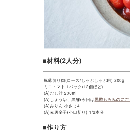
■材料(2人分)
豚薄切り肉(ロース/しゃぶしゃぶ用) 200g
ミニトマト 1パック(12個ほど)
(A)だし汁 200ml
(A)しょうゆ、黒酢(今回は
黒酢もろみのにご
(A)みりん 小さじ4
(A)赤唐辛子(小口切り) 1/2本分
■作り方