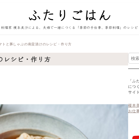
料理家 榎本美沙による、夫婦で一緒につくる「季節の手仕事、季節料理」のレシピ
マトと豚しゃぶの南蛮漬けのレシピ・作り方
検
のレシピ・作り方
索
「ふ
につ
サイ
榎本
お仕