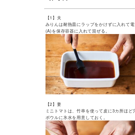
【1】夫
みりんは耐熱皿にラップをかけずに入れて電
(A)を保存容器に入れて混ぜる。
【2】妻
ミニトマトは、竹串を使って皮に3カ所ほど
ボウルに氷水を用意しておく。