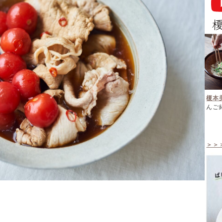
榎本
んご
＞＞