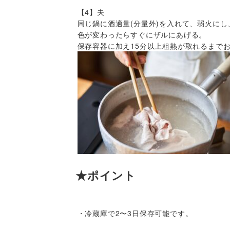
【4】夫
同じ鍋に酒適量(分量外)を入れて、弱火に
色が変わったらすぐにザルにあげる。
保存容器に加え15分以上粗熱が取れるまで
★ポイント
・冷蔵庫で2〜3日保存可能です。