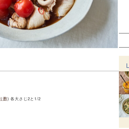
り酢
) 各大さじ2と1/2