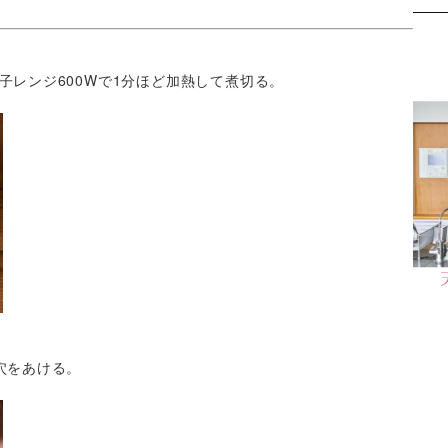
子レンジ600Wで1分ほど加熱して煮切る。
穴をあける。