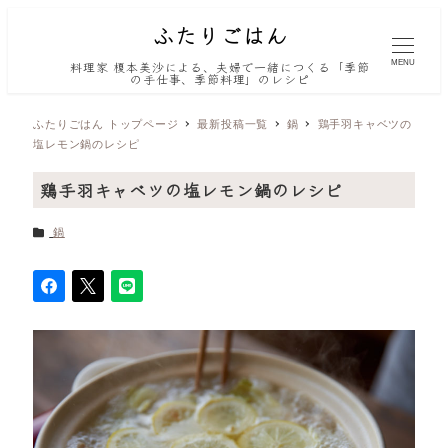
MENU
料理家 榎本美沙による、夫婦で一緒につくる「季節
の手仕事、季節料理」のレシピ
ふたりごはん トップページ
最新投稿一覧
鍋
鶏手羽キャベツの
塩レモン鍋のレシピ
鶏手羽キャベツの塩レモン鍋のレシピ
カテゴリー
鍋