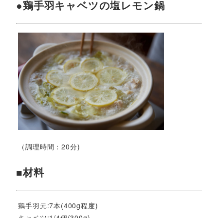
●鶏手羽キャベツの塩レモン鍋
（調理時間：20分)
■材料
鶏手羽元:7本(400g程度)
キャベツ:1/4個(300g)