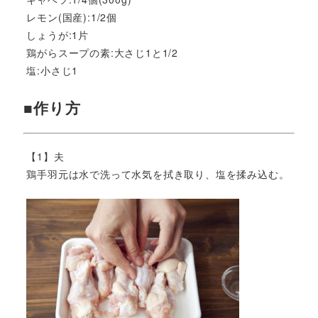
レモン(国産):1/2個
しょうが:1片
鶏がらスープの素:大さじ1と1/2
塩:小さじ1
■作り方
【1】夫
鶏手羽元は水で洗って水気を拭き取り、塩を揉み込む。