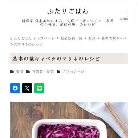
MENU
料理家 榎本美沙による、夫婦で一緒につくる「季節
の手仕事、季節料理」のレシピ
ふたりごはん トップページ
最新投稿一覧
野菜
基本の紫キャベ
ツのマリネのレシピ
基本の紫キャベツのマリネのレシピ
カテゴリー
カテゴリー
カテゴリー
野菜
常備菜・副菜
ささっと一品