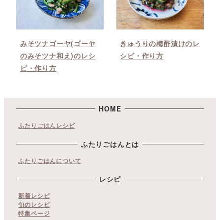
みそツナゴーヤ(ゴーヤ
きゅうりの梅酢漬けのレ
のみそツナ和え)のレシ
シピ・作り方
ピ・作り方
HOME
ふたりごはんレシピ
ふたりごはんとは
ふたりごはんについて
レシピ
新着レシピ
旬のレシピ
特集ページ