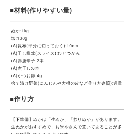
■材料(作りやすい量)
ぬか:1kg
塩:130g
(A)昆布(半分に切っておく):10cm
(A)干し椎茸(スライス):ひとつかみ
(A)赤唐辛子:2本
(A)煮干し:6本
(A)かつお節:4g
捨て漬け野菜(にんじんや大根の皮など作り方参照):適量
■作り方
【下準備】ぬかは「生ぬか」「炒りぬか」があります。
生ぬかがおすすめで、お米やさんで置いてあることが多
いので聞いてみるとよいです。