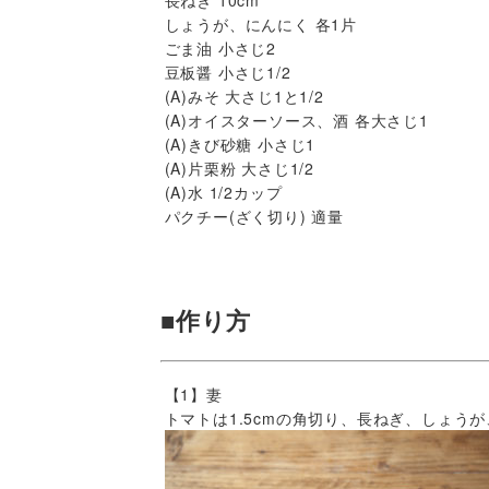
しょうが、にんにく 各1片
ごま油 小さじ2
豆板醤 小さじ1/2
(A)みそ 大さじ1と1/2
(A)オイスターソース、酒 各大さじ1
(A)きび砂糖 小さじ1
(A)片栗粉 大さじ1/2
(A)水 1/2カップ
パクチー(ざく切り) 適量
■作り方
【1】妻
トマトは1.5cmの角切り、長ねぎ、しょう