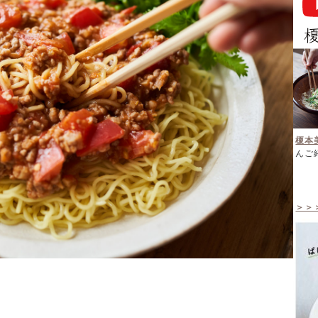
榎本
んご
＞＞