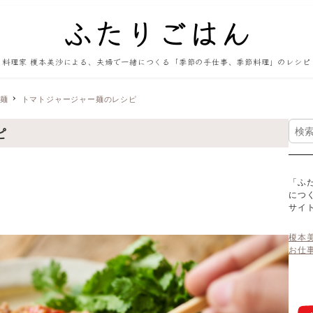
料理家 榎本美沙による、夫婦で一緒につくる「季節の手仕事、季節料理」のレシピ
・麺
トマトジャージャー麺のレシピ
検
ピ
索
「ふ
につ
サイ
榎本
お仕