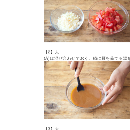
【2】夫
(A)は混ぜ合わせておく。鍋に麺を茹でる湯
【3】夫