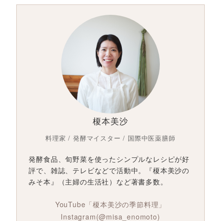
榎本美沙
料理家 / 発酵マイスター / 国際中医薬膳師
発酵食品、旬野菜を使ったシンプルなレシピが好
評で、雑誌、テレビなどで活動中。『榎本美沙の
みそ本』（主婦の生活社）など著書多数。
YouTube「榎本美沙の季節料理」
Instagram(@misa_enomoto)