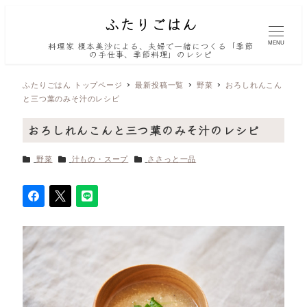
MENU
料理家 榎本美沙による、夫婦で一緒につくる「季節
の手仕事、季節料理」のレシピ
ふたりごはん トップページ
最新投稿一覧
野菜
おろしれんこん
と三つ葉のみそ汁のレシピ
おろしれんこんと三つ葉のみそ汁のレシピ
カテゴリー
カテゴリー
カテゴリー
野菜
汁もの・スープ
ささっと一品