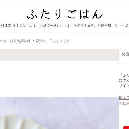
料理家 榎本美沙による、夫婦で一緒につくる「季節の手仕事、季節料理」のレシピ
手仕事・自家製調味料
温活に、干ししょうが
検
索
「ふ
につ
サイ
榎本
お仕