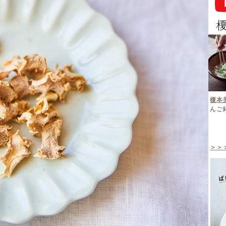
榎本
んご
＞＞