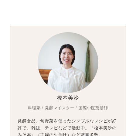
榎本美沙
料理家 / 発酵マイスター / 国際中医薬膳師
発酵食品、旬野菜を使ったシンプルなレシピが好
評で、雑誌、テレビなどで活動中。『榎本美沙の
みそ本』（主婦の生活社）など著書多数。