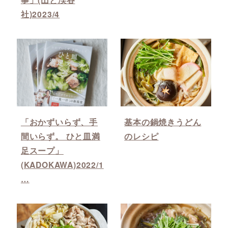
社)2023/4
「おかずいらず、手
基本の鍋焼きうどん
間いらず。 ひと皿満
のレシピ
足スープ」
(KADOKAWA)2022/1
…