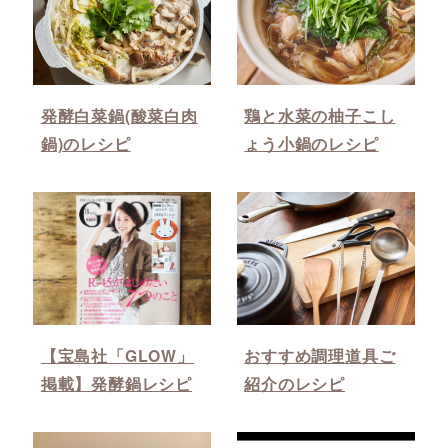
発酵白菜鍋(酸菜白肉
鶏と水菜の柚子こし
鍋)のレシピ
ょう小鍋のレシピ
【宝島社「GLOW」
おすすめ調理道具ご
掲載】発酵鍋レシピ
紹介のレシピ