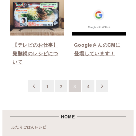
【テレビのお仕事】
GoogleさんのCMに
発酵鍋のレシピにつ
登場しています！
いて
投
1
2
3
4
稿
の
ペ
HOME
ふたりごはんレシピ
ー