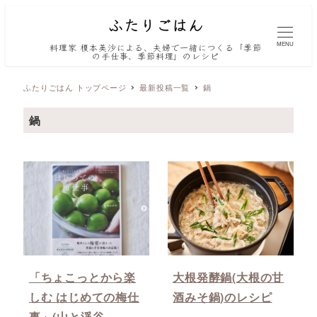
MENU
料理家 榎本美沙による、夫婦で一緒につくる「季節
の手仕事、季節料理」のレシピ
ふたりごはん トップページ
最新投稿一覧
鍋
鍋
「ちょこっとから楽
大根発酵鍋(大根の甘
しむ はじめての梅仕
酒みそ鍋)のレシピ
事」(山と渓谷