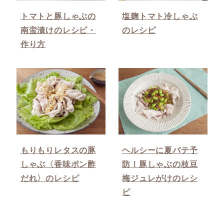
トマトと豚しゃぶの
塩麹トマト冷しゃぶ
南蛮漬けのレシピ・
のレシピ
作り方
もりもりレタスの豚
ヘルシーに夏バテ予
しゃぶ〈香味ポン酢
防！豚しゃぶの枝豆
だれ〉のレシピ
梅ジュレがけのレシ
ピ