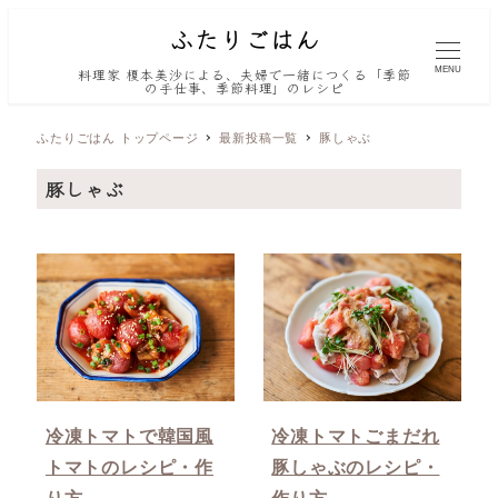
MENU
料理家 榎本美沙による、夫婦で一緒につくる「季節
の手仕事、季節料理」のレシピ
ふたりごはん トップページ
最新投稿一覧
豚しゃぶ
豚しゃぶ
冷凍トマトで韓国風
冷凍トマトごまだれ
トマトのレシピ・作
豚しゃぶのレシピ・
り方
作り方