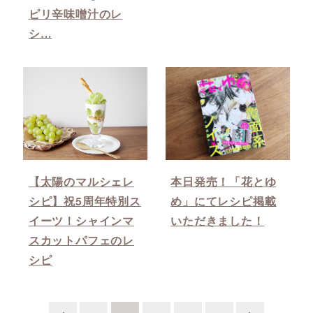
ピリ辛味噌汁のレ
シ…
【太陽のマルシェレ
本日発売！「花とゆ
シピ】祝5周年特別ス
め」にてレシピ掲載
イーツ！シャインマ
いただきました！
スカットパフェのレ
シピ