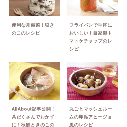
便利な常備菜！塩き
フライパンで手軽に
のこのレシピ
おいしい！自家製ト
マトケチャップのレ
シピ
AllAbout記事公開！
丸ごとマッシュルー
具だくさんでおかず
ムの即席アヒージョ
に！秋鮭ときのこの
風のレシピ