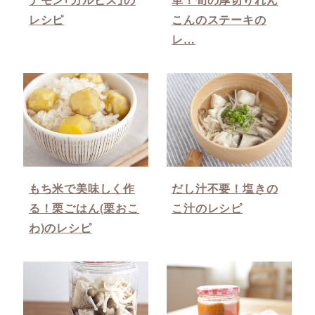
レシピ
こんのステーキの
レ…
もち米で美味しく作
だし汁不要！塩きの
る！栗ごはん(栗おこ
こ汁のレシピ
わ)のレシピ