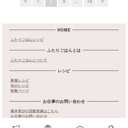
投
1
2
3
…
16
稿
の
ペ
HOME
ふたりごはんレシピ
ー
ジ
ふたりごはんとは
ふたりごはんについて
送
レシピ
り
新着レシピ
旬のレシピ
特集ページ
お仕事のお問い合わせ
榎本美沙の活動実績はこちら
お仕事のお問い合わせ
copyrights© ふたりごはん. All Rights Reserved.