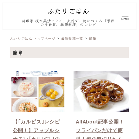
MENU
料理家 榎本美沙による、夫婦で一緒につくる「季節
の手仕事、季節料理」のレシピ
ふたりごはん トップページ
最新投稿一覧
簡単
簡単
【｢カルピス｣レシピ
AllAbout記事公開！
公開！】アップルシ
フライパンだけで簡
ナモン｢カルピス｣の
単！旬の厚切りれん