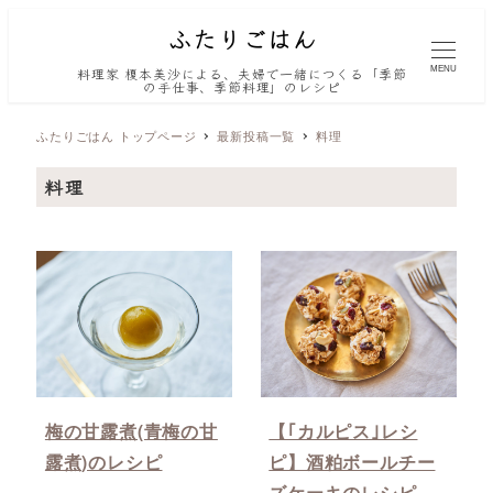
MENU
料理家 榎本美沙による、夫婦で一緒につくる「季節
の手仕事、季節料理」のレシピ
ふたりごはん トップページ
最新投稿一覧
料理
料理
梅の甘露煮(青梅の甘
【｢カルピス｣レシ
露煮)のレシピ
ピ】酒粕ボールチー
ズケーキのレシピ