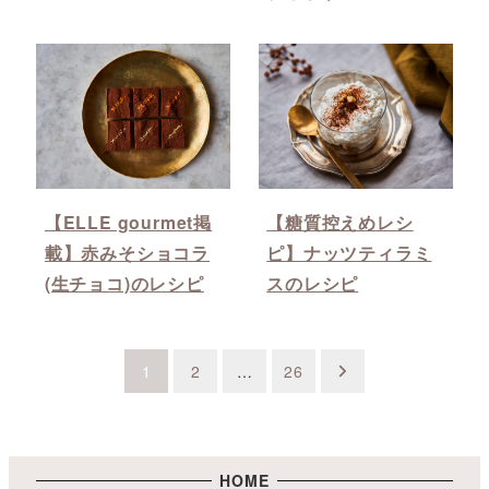
【ELLE gourmet掲
【糖質控えめレシ
載】赤みそショコラ
ピ】ナッツティラミ
(生チョコ)のレシピ
スのレシピ
投
1
2
…
26
稿
の
ペ
HOME