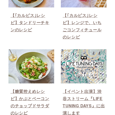
【｢カルピス｣レシ
【｢カルピス｣レシ
ピ】タンドリーチキ
ピ】レンジで、いち
ンのレシピ
ごコンフィチュール
のレシピ
【糖質控えめレシ
【イベント出演】渋
ピ】かぶとベーコン
谷ストリーム『LIFE
のチョップドサラダ
TUNING DAYS』に出
のレシピ
演します