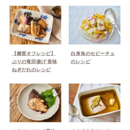
【糖質オフレシピ】
白身魚のセビーチェ
ぶりの竜田揚げ 香味
のレシピ
ねぎだれのレシピ