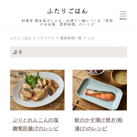
MENU
料理家 榎本美沙による、夫婦で一緒につくる「季節
の手仕事、季節料理」のレシピ
ふたりごはん トップページ
最新投稿一覧
ぶり
ぶり
ぶりとれんこんの塩
鮭のかす漬け焼き(粕
麹竜田揚げのレシピ
漬け)のレシピ