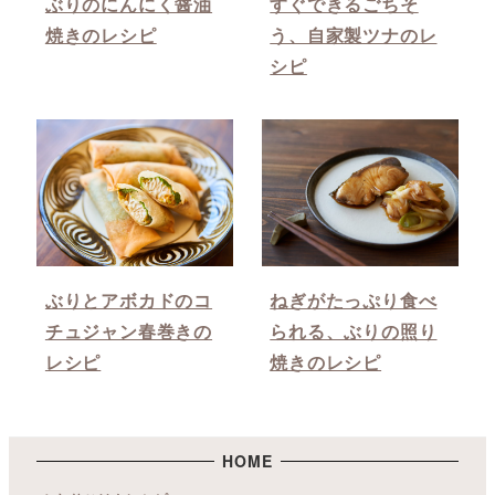
ぶりのにんにく醤油
すぐできるごちそ
焼きのレシピ
う、自家製ツナのレ
シピ
ぶりとアボカドのコ
ねぎがたっぷり食べ
チュジャン春巻きの
られる、ぶりの照り
レシピ
焼きのレシピ
HOME