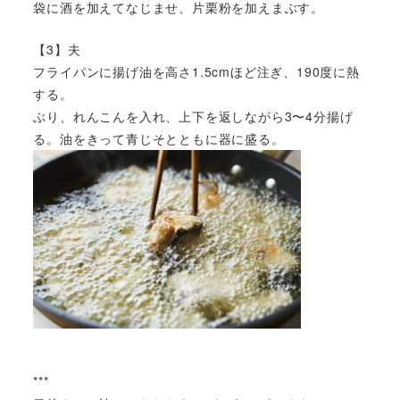
袋に酒を加えてなじませ、片栗粉を加えまぶす。
【3】夫
フライパンに揚げ油を高さ1.5cmほど注ぎ、190度に熱
する。
ぶり、れんこんを入れ、上下を返しながら3〜4分揚げ
る。油をきって青じそとともに器に盛る。
***