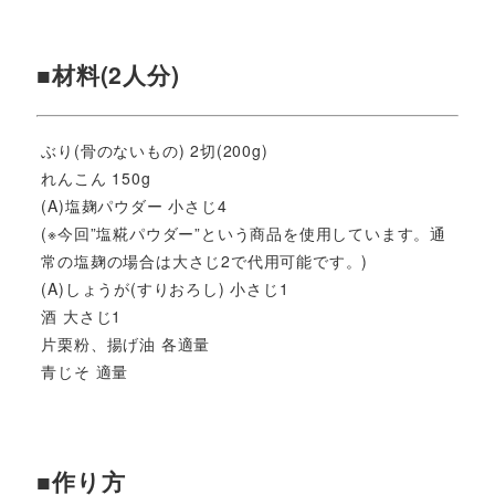
■材料(2人分)
ぶり(骨のないもの) 2切(200g)
れんこん 150g
(A)塩麹パウダー 小さじ4
(※今回”塩糀パウダー”という商品を使用しています。通
常の塩麹の場合は大さじ2で代用可能です。)
(A)しょうが(すりおろし) 小さじ1
酒 大さじ1
片栗粉、揚げ油 各適量
青じそ 適量
■作り方