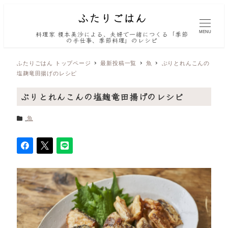
MENU
料理家 榎本美沙による、夫婦で一緒につくる「季節
の手仕事、季節料理」のレシピ
ふたりごはん トップページ
最新投稿一覧
魚
ぶりとれんこんの
塩麹竜田揚げのレシピ
ぶりとれんこんの塩麹竜田揚げのレシピ
カテゴリー
魚