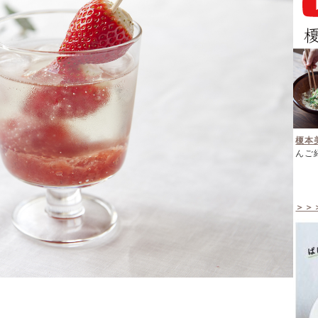
榎本
んご
＞＞