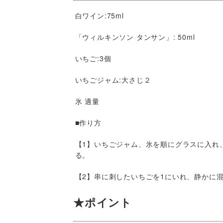
白ワイン:75ml
「ウィルキンソン タンサン」: 50ml
いちご:3個
いちごジャム:大さじ２
氷 適量
■作り方
【1】いちごジャム、氷を順にグラスに入れ
る。
【2】串に刺したいちごを1にいれ、静かに
★ポイント