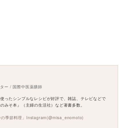
スター / 国際中医薬膳師
を使ったシンプルなレシピが好評で、雑誌、テレビなどで
沙のみそ本』（主婦の生活社）など著書多数。
美沙の季節料理」
Instagram(@misa_enomoto)