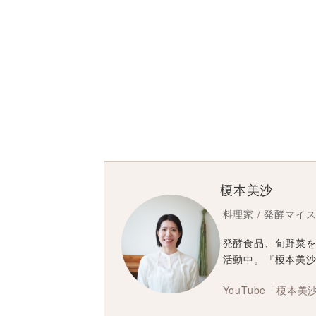
榎本美沙
料理家 / 発酵マイ
発酵食品、旬野菜
活動中。『榎本美
YouTube「榎本