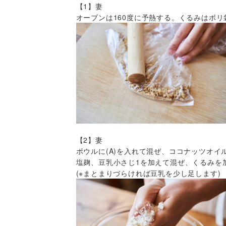
【1】妻
オーブンは160度に予熱する。くるみはポ
【2】妻
ボウルに(A)を入れて混ぜ、ココナッツオイ
塩麹、豆乳小さじ1を加えて混ぜ、くるみを
(※まとまりづらければ豆乳を少し足します)