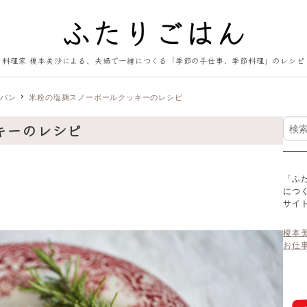
料理家 榎本美沙による、夫婦で一緒につくる「季節の手仕事、季節料理」のレシピ
・パン
米粉の塩麹スノーボールクッキーのレシピ
検
キーのレシピ
索
「ふ
につ
サイ
榎本
お仕