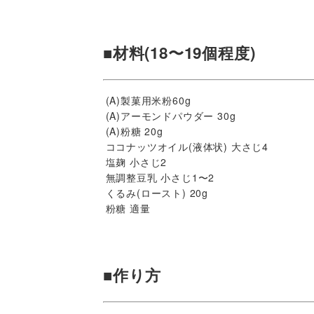
■材料(18〜19個程度)
(A)製菓用米粉60g
(A)アーモンドパウダー 30g
(A)粉糖 20g
ココナッツオイル(液体状) 大さじ4
塩麹 小さじ2
無調整豆乳 小さじ1〜2
くるみ(ロースト) 20g
粉糖 適量
■作り方