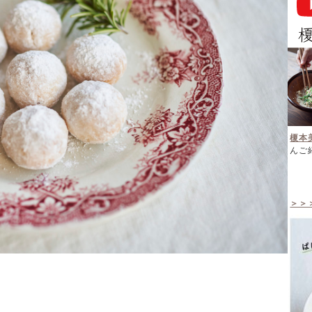
榎本
んご
＞＞