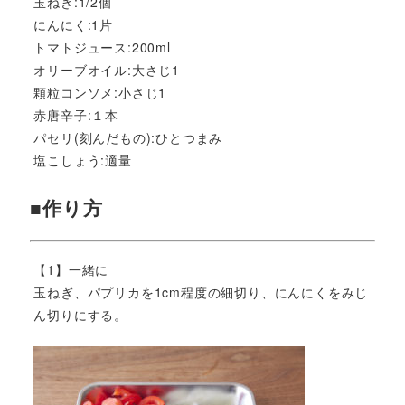
玉ねぎ:1/2個
にんにく:1片
トマトジュース:200ml
オリーブオイル:大さじ1
顆粒コンソメ:小さじ1
赤唐辛子:１本
パセリ(刻んだもの):ひとつまみ
塩こしょう:適量
■作り方
【1】一緒に
玉ねぎ、パプリカを1cm程度の細切り、にんにくをみじ
ん切りにする。