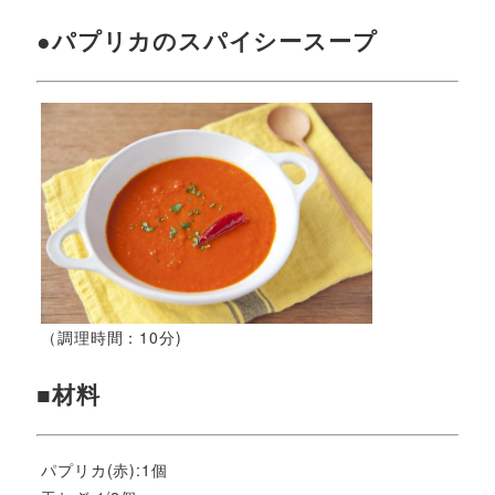
●パプリカのスパイシースープ
（調理時間：10分)
■材料
パプリカ(赤):1個