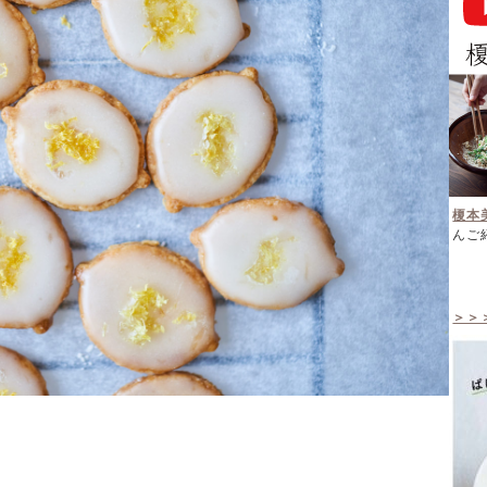
榎本
んご
＞＞