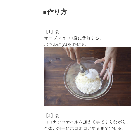
■作り方
【1】妻
オーブンは170度に予熱する。
ボウルに(A)を混ぜる。
【2】妻
ココナッツオイルを加えて手ですりながら、
全体が均一にポロポロとするまで混ぜる。