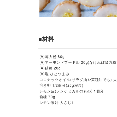
■材料
(A)薄力粉 80g
(A)アーモンドプードル 20g(なければ薄力粉
(A)砂糖 20g
(A)塩 ひとつまみ
ココナッツオイル(サラダ油や菜種油でも) 大
溶き卵 1/2個分(25g程度)
レモン皮(ノンケミカルのもの) 1個分
粉糖 70g
レモン果汁 大さじ1