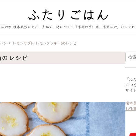
料理家 榎本美沙による、夫婦で一緒につくる「季節の手仕事、季節料理」のレシピ
・パン
レモンサブレ(レモンクッキー)のレシピ
検
)のレシピ
索
「ふ
につ
サイ
榎本
お仕