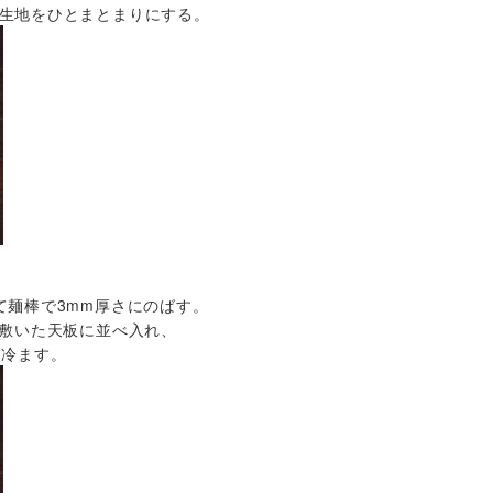
生地をひとまとまりにする。
て麺棒で3mm厚さにのばす。
を敷いた天板に並べ入れ、
く冷ます。