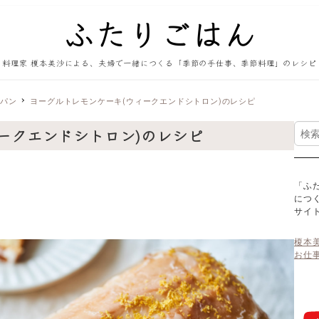
料理家 榎本美沙による、夫婦で一緒につくる「季節の手仕事、季節料理」のレシピ
・パン
ヨーグルトレモンケーキ(ウィークエンドシトロン)のレシピ
検
ークエンドシトロン)のレシピ
索
「ふ
につ
サイ
榎本
お仕