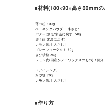
■材料(180×90×高さ60m
薄力粉 100g
ベーキングパウダー 小さじ1
バター(無塩/常温に戻す) 50g
卵 1個(常温に戻す)
レモン果汁 大さじ1
プレーンヨーグルト 60g
きび砂糖 50g
レモン皮(国産かノーワックスのもの) 1個分
〈アイシング〉
粉砂糖 70g
レモン果汁 大さじ1
■作り方