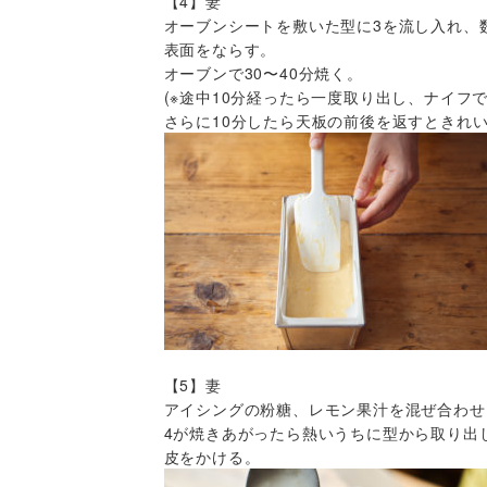
【4】妻
オーブンシートを敷いた型に3を流し入れ、
表面をならす。
オーブンで30〜40分焼く。
(※途中10分経ったら一度取り出し、ナイフ
さらに10分したら天板の前後を返すときれい
【5】妻
アイシングの粉糖、レモン果汁を混ぜ合わせ
4が焼きあがったら熱いうちに型から取り出
皮をかける。