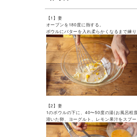
【1】妻
オーブンを180度に熱する。
ボウルにバターを入れ柔らかくなるまで練り
【2】妻
1のボウルの下に、40〜50度の湯(お風呂
溶いた卵、ヨーグルト、レモン果汁をスプー