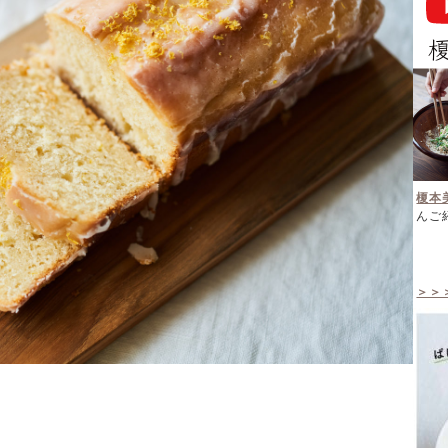
榎本
んご
＞＞