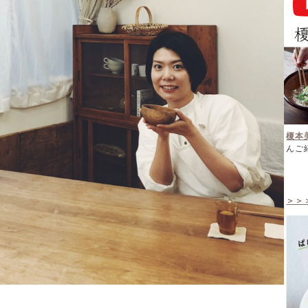
榎本
んご
＞＞