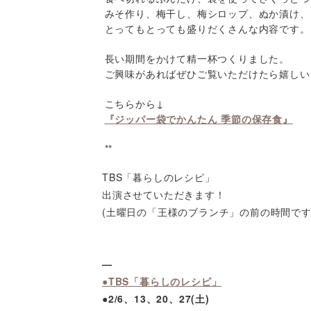
みそ作り、梅干し、梅シロップ、ぬか漬け、
とってもとっても盛りだくさんな内容です。
長い期間をかけて精一杯つくりました。
ご興味があればぜひご覧いただけたら嬉しい
こちらから↓
『ジッパー袋でかんたん 季節の保存食』
**
TBS「暮らしのレシピ」
出演させていただきます！
(土曜日の「王様のブランチ」の前の時間です
—
●TBS「暮らしのレシピ」
●2/6、13、20、27(土)