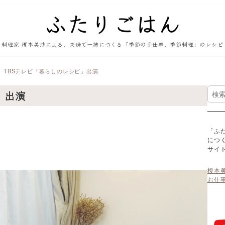
料理家 榎本美沙による、夫婦で一緒につくる「季節の手仕事、季節料理」のレシピ
TBSテレビ「暮らしのレシピ」出演
検
」出演
索
「ふ
につ
サイ
榎本
お仕