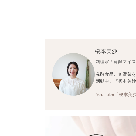
榎本美沙
料理家 / 発酵マイ
発酵食品、旬野菜
活動中。『榎本美
YouTube「榎本