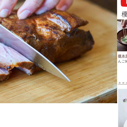
榎本
んご
＞＞