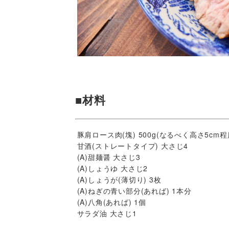
■材料
豚肩ロース肉(塊) 500g(なるべく高さ5cm
甘酒(ストレートタイプ) 大さじ4
(A)甜麺醤 大さじ3
(A)しょうゆ 大さじ2
(A)しょうが(薄切り) 3枚
(A)ねぎの青い部分(あれば) 1本分
(A)八角(あれば) 1個
サラダ油 大さじ1