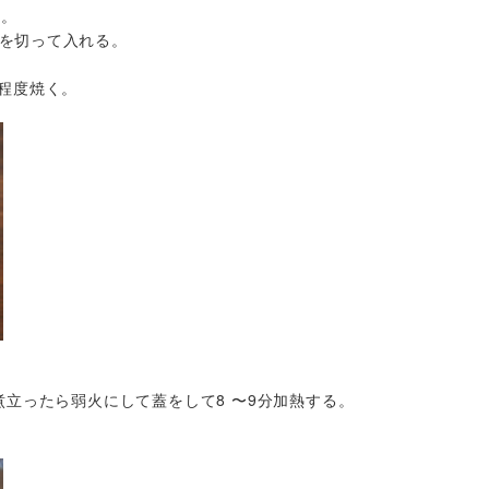
く。
を切って入れる。
分程度焼く。
煮立ったら弱火にして蓋をして8 〜9分加熱する。