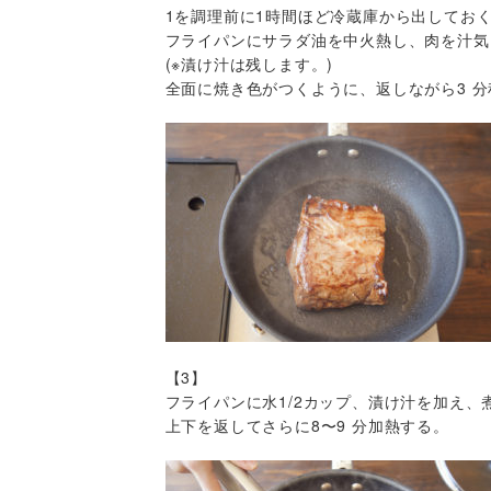
1を調理前に1時間ほど冷蔵庫から出してお
フライパンにサラダ油を中火熱し、肉を汁気
(※漬け汁は残します。)
全面に焼き色がつくように、返しながら3 
【3】
フライパンに水1/2カップ、漬け汁を加え、
上下を返してさらに8〜9 分加熱する。