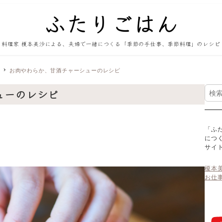
料理家 榎本美沙による、夫婦で一緒につくる「季節の手仕事、季節料理」のレシピ
品
お肉やわらか、甘酒チャーシューのレシピ
検
ューのレシピ
索
「ふ
につ
サイ
榎本
お仕