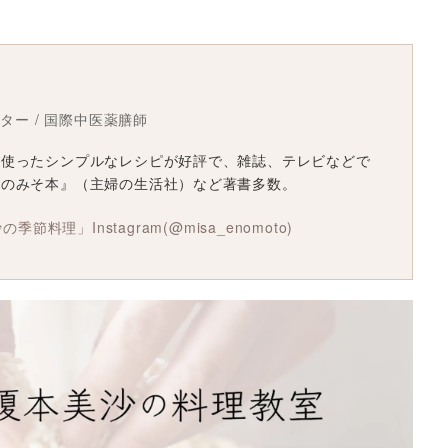
スター / 国際中医薬膳師
を使ったシンプルなレシピが好評で、雑誌、テレビなどで
沙のみそ本』（主婦の生活社）など著書多数。
美沙の季節料理」
Instagram(@misa_enomoto)