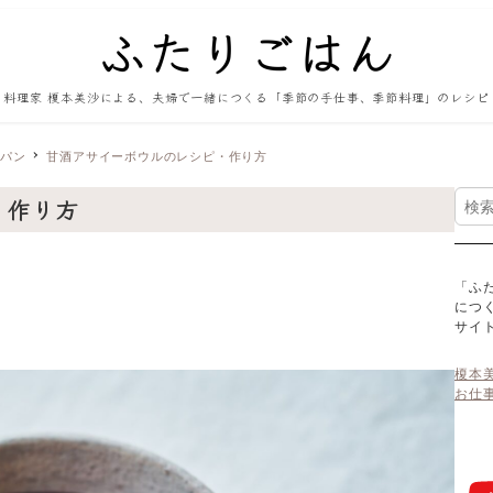
料理家 榎本美沙による、夫婦で一緒につくる「季節の手仕事、季節料理」のレシピ
・パン
甘酒アサイーボウルのレシピ・作り方
検
・作り方
索
「ふ
につ
サイ
榎本
お仕