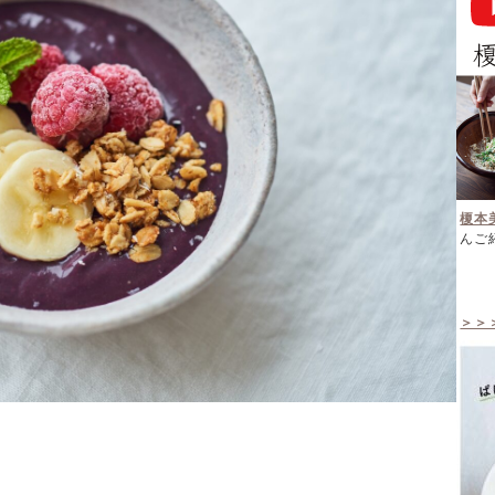
榎本
んご
＞＞