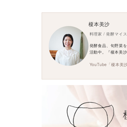
榎本美沙
料理家 / 発酵マイ
発酵食品、旬野菜
活動中。『榎本美
YouTube「榎本