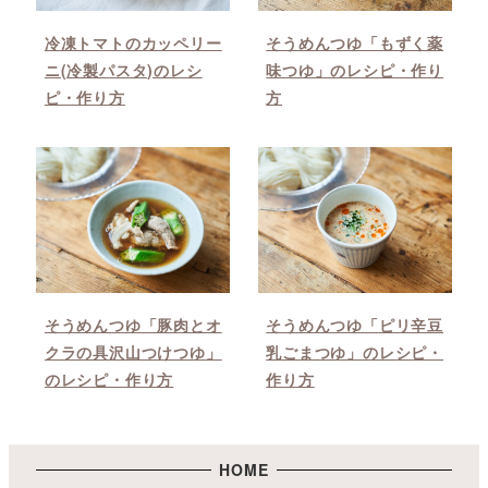
冷凍トマトのカッペリー
そうめんつゆ「もずく薬
ニ(冷製パスタ)のレシ
味つゆ」のレシピ・作り
ピ・作り方
方
そうめんつゆ「豚肉とオ
そうめんつゆ「ピリ辛豆
クラの具沢山つけつゆ」
乳ごまつゆ」のレシピ・
のレシピ・作り方
作り方
HOME