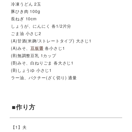
冷凍うどん 2玉
豚ひき肉 100g
長ねぎ 10cm
しょうが、にんにく 各1/2片分
ごま油 小さじ2
(A)甘酒(米麹/ストレートタイプ) 大さじ1
(A)みそ、
豆板醤
各小さじ1
(B)無調整豆乳 1カップ
(B)みそ、白ねりごま 各大さじ1
(B)しょうゆ 小さじ1
ラー油、パクチー(ざく切り) 適量
■作り方
【1】夫