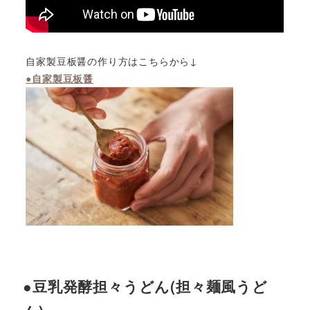
自家製豆板醤の作り方はこちらから↓
●自家製豆板醤
●豆乳発酵担々うどん(担々麺風うど