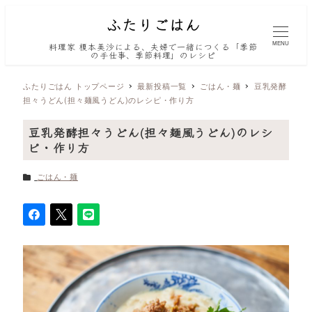
MENU
料理家 榎本美沙による、夫婦で一緒につくる「季節
の手仕事、季節料理」のレシピ
ふたりごはん トップページ
最新投稿一覧
ごはん・麺
豆乳発酵
担々うどん(担々麺風うどん)のレシピ・作り方
豆乳発酵担々うどん(担々麺風うどん)のレシ
ピ・作り方
カテゴリー
ごはん・麺