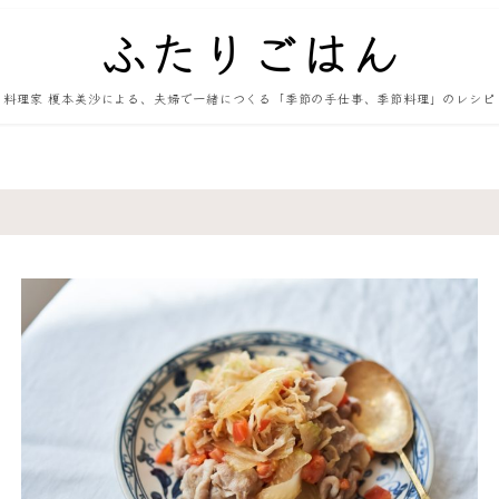
料理家 榎本美沙による、夫婦で一緒につくる「季節の手仕事、季節料理」のレシピ