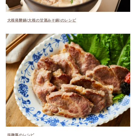
大根発酵鍋(大根の甘酒みそ鍋)のレシピ
塩麹豚のレシピ