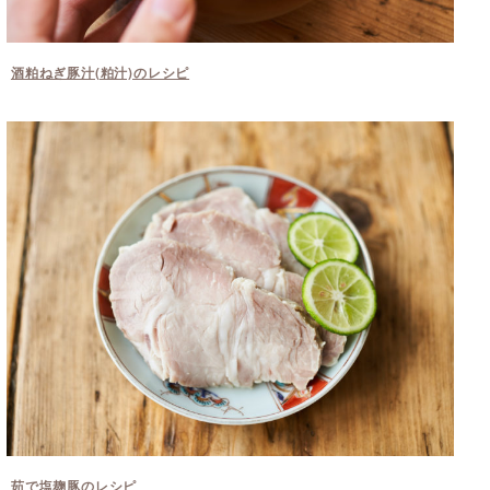
酒粕ねぎ豚汁(粕汁)のレシピ
茹で塩麹豚のレシピ