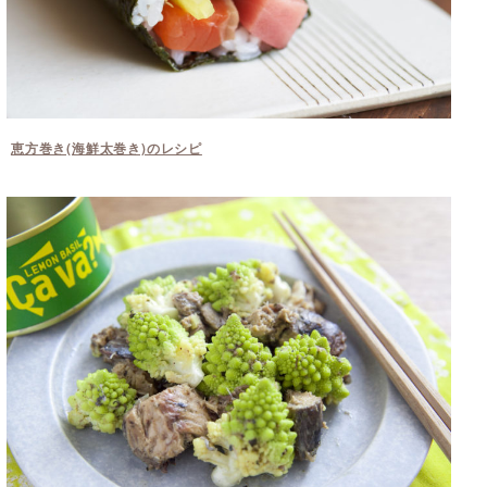
恵方巻き(海鮮太巻き)のレシピ