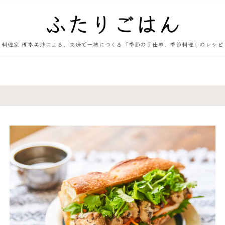
料理家 榎本美沙による、夫婦で一緒につくる「季節の手仕事、季節料理」のレシピ