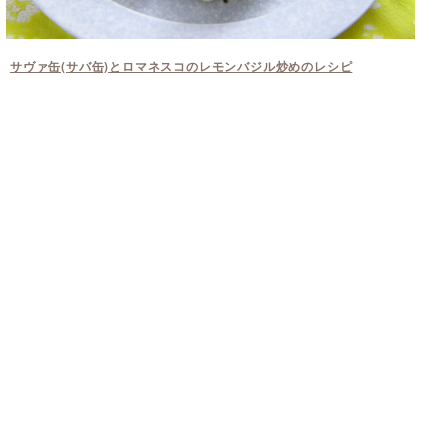
サヴァ缶(サバ缶)とロマネスコのレモンバジル炒めのレシピ