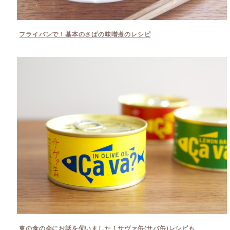
フライパンで！基本のさばの味噌煮のレシピ
東の食の会にお話を伺いました！サヴァ缶(サバ缶)レシピも