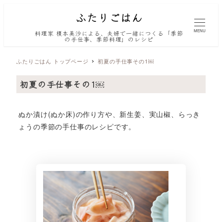
MENU
料理家 榎本美沙による、夫婦で一緒につくる「季節
の手仕事、季節料理」のレシピ
ふたりごはん トップページ
初夏の手仕事その1￼
初夏の手仕事その1￼
ぬか漬け(ぬか床)の作り方や、新生姜、実山椒、らっき
ょうの季節の手仕事のレシピです。