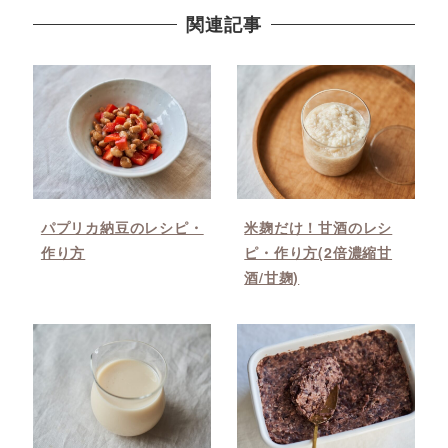
関連記事
パプリカ納豆のレシピ・
米麹だけ！甘酒のレシ
作り方
ピ・作り方(2倍濃縮甘
酒/甘麹)