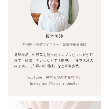
榎本美沙
料理家 / 発酵マイスター / 国際中医薬膳師
発酵食品、旬野菜を使ったシンプルなレシピが好
評で、雑誌、テレビなどで活動中。『榎本美沙の
みそ本』（主婦の生活社）など著書多数。
YouTube「榎本美沙の季節料理」
Instagram(@misa_enomoto)