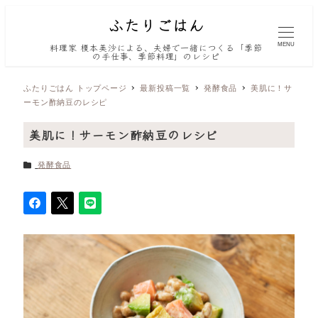
MENU
料理家 榎本美沙による、夫婦で一緒につくる「季節
の手仕事、季節料理」のレシピ
ふたりごはん トップページ
最新投稿一覧
発酵食品
美肌に！サ
ーモン酢納豆のレシピ
美肌に！サーモン酢納豆のレシピ
カテゴリー
発酵食品