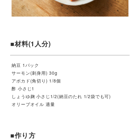
■材料(1人分)
納豆 1パック
サーモン(刺身用) 30g
アボカド(角切り) 1/8個
酢 小さじ1
しょうゆ麹 小さじ1/2(納豆のたれ 1/2袋でも可)
オリーブオイル 適量
■作り方