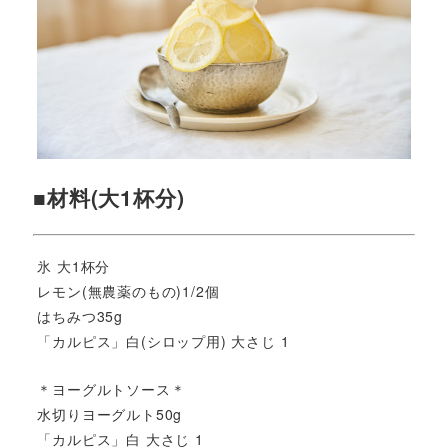
■材料(大1杯分)
氷 大1杯分
レモン(無農薬のもの)1/2個
はちみつ35g
「カルピス」白(シロップ用) 大さじ 1
＊ヨーグルトソース＊
水切りヨーグルト50g
「カルピス」白 大さじ 1