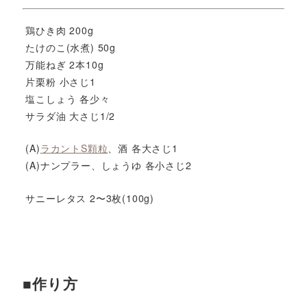
鶏ひき肉 200g
たけのこ(水煮) 50g
万能ねぎ 2本10g
片栗粉 小さじ1
塩こしょう 各少々
サラダ油 大さじ1/2
(A)
ラカントS顆粒
、酒 各大さじ1
(A)ナンプラー、しょうゆ 各小さじ2
サニーレタス 2〜3枚(100g)
■作り方