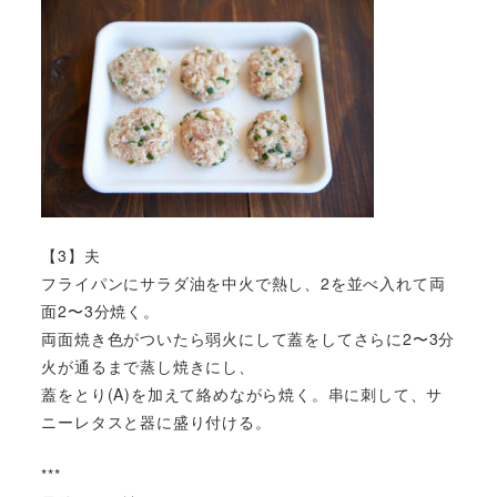
【3】夫
フライパンにサラダ油を中火で熱し、2を並べ入れて両
面2〜3分焼く。
両面焼き色がついたら弱火にして蓋をしてさらに2〜3分
火が通るまで蒸し焼きにし、
蓋をとり(A)を加えて絡めながら焼く。串に刺して、サ
ニーレタスと器に盛り付ける。
***