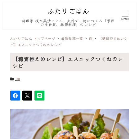
MENU
料理家 榎本美沙による、夫婦で一緒につくる「季節
の手仕事、季節料理」のレシピ
ふたりごはん トップページ
最新投稿一覧
肉
【糖質控えめレシ
ピ】エスニックつくねのレシピ
【糖質控えめレシピ】エスニックつくねのレ
シピ
カテゴリー
肉