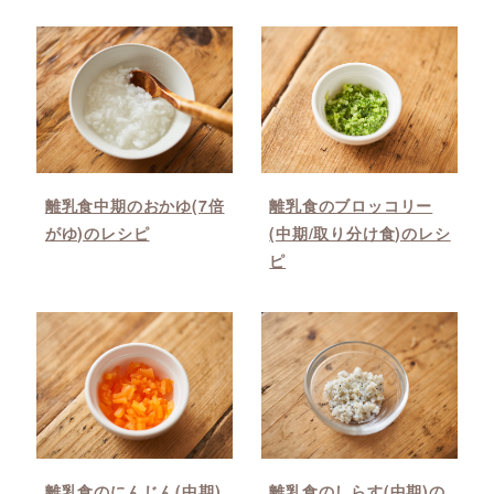
離乳食中期のおかゆ(7倍
離乳食のブロッコリー
がゆ)のレシピ
(中期/取り分け食)のレシ
ピ
離乳食のにんじん(中期)
離乳食のしらす(中期)の