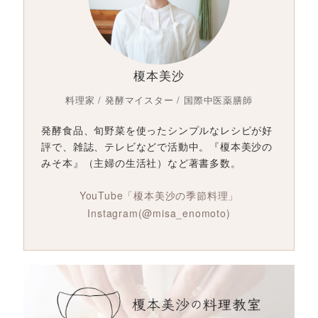
榎本美沙
料理家 / 発酵マイスター / 国際中医薬膳師
発酵食品、旬野菜を使ったシンプルなレシピが好
評で、雑誌、テレビなどで活動中。『榎本美沙の
みそ本』（主婦の生活社）など著書多数。
YouTube「榎本美沙の季節料理」
Instagram(@misa_enomoto)