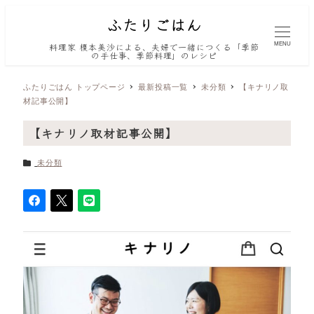
MENU
料理家 榎本美沙による、夫婦で一緒につくる「季節
の手仕事、季節料理」のレシピ
ふたりごはん トップページ
最新投稿一覧
未分類
【キナリノ取
材記事公開】
【キナリノ取材記事公開】
カテゴリー
未分類