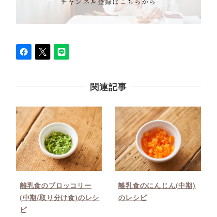
関連記事
離乳食のブロッコリー
離乳食のにんじん(中期)
(中期/取り分け食)のレシ
のレシピ
ピ