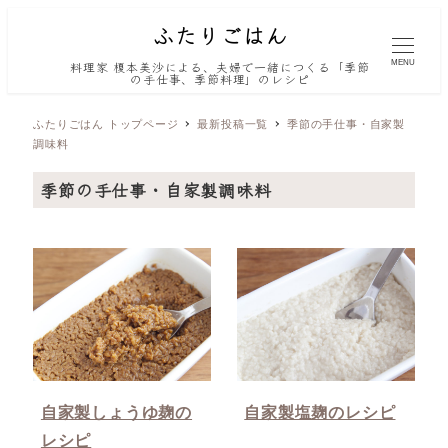
MENU
料理家 榎本美沙による、夫婦で一緒につくる「季節
の手仕事、季節料理」のレシピ
ふたりごはん トップページ
最新投稿一覧
季節の手仕事・自家製
調味料
季節の手仕事・自家製調味料
自家製しょうゆ麹の
自家製塩麹のレシピ
レシピ