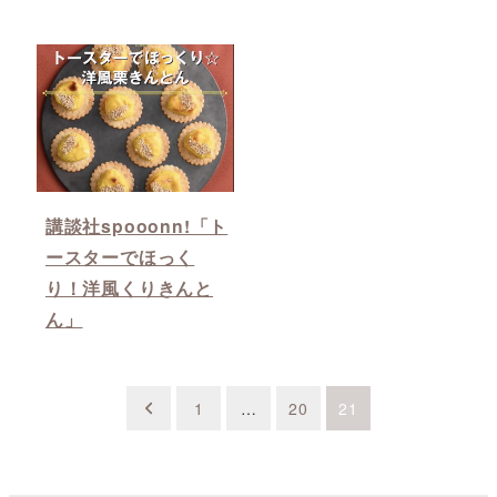
講談社spooonn!「ト
ースターでほっく
り！洋風くりきんと
ん」
投
1
…
20
21
稿
の