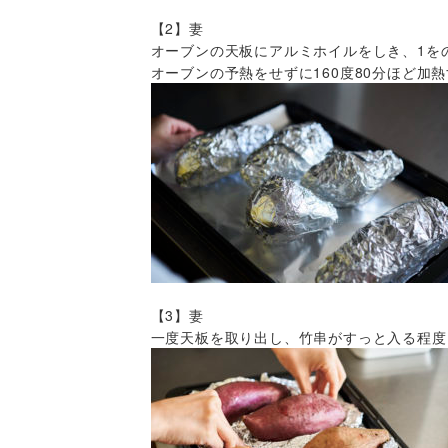
【2】妻
オーブンの天板にアルミホイルをしき、1を
オーブンの予熱をせずに160度80分ほど加
【3】妻
一度天板を取り出し、竹串がすっと入る程度