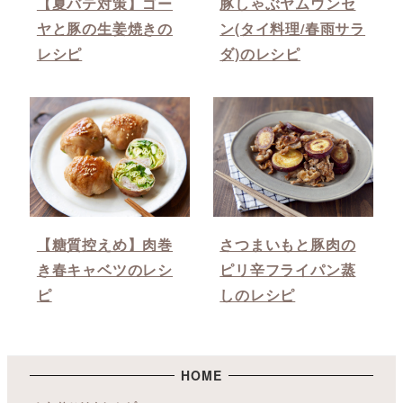
【夏バテ対策】ゴー
豚しゃぶヤムウンセ
ヤと豚の生姜焼きの
ン(タイ料理/春雨サラ
レシピ
ダ)のレシピ
【糖質控えめ】肉巻
さつまいもと豚肉の
き春キャベツのレシ
ピリ辛フライパン蒸
ピ
しのレシピ
HOME