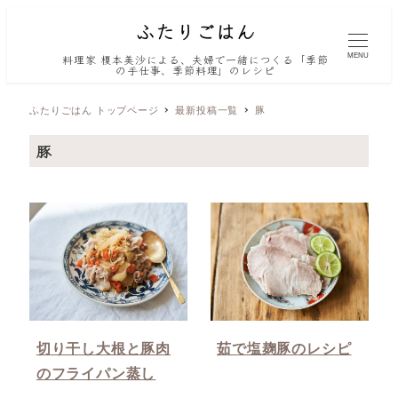
MENU
料理家 榎本美沙による、夫婦で一緒につくる「季節
の手仕事、季節料理」のレシピ
ふたりごはん トップページ
最新投稿一覧
豚
豚
切り干し大根と豚肉
茹で塩麹豚のレシピ
のフライパン蒸し