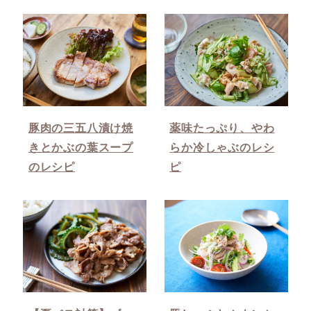
豚肉の三五八漬け焼
薬味たっぷり、やわ
きとかぶの葉スープ
らか冷しゃぶのレシ
のレシピ
ピ