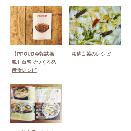
【PROUD会報誌掲
発酵白菜のレシピ
載】自宅でつくる発
酵食レシピ