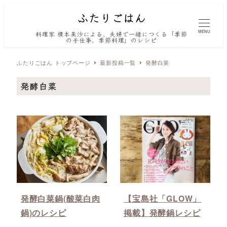
MENU
料理家 榎本美沙による、夫婦で一緒につくる「季節
の手仕事、季節料理」のレシピ
ふたりごはん トップページ
最新投稿一覧
発酵白菜
発酵白菜
発酵白菜鍋(酸菜白肉
【宝島社「GLOW」
鍋)のレシピ
掲載】発酵鍋レシピ