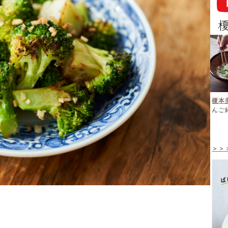
榎本
んご
＞＞