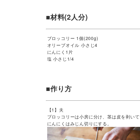
■材料(2人分)
ブロッコリー 1個(200g)
オリーブオイル 小さじ4
にんにく1片
塩 小さじ1/4
■作り方
【1】夫
ブロッコリーは小房に分け、茎は皮を剥いて
にんにくはみじん切りにする。