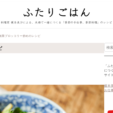
料理家 榎本美沙による、夫婦で一緒につくる「季節の手仕事、季節料理」のレシピ
無限ブロッコリー炒めのレシピ
検
ピ
索
「ふ
につ
サイ
榎本
お仕