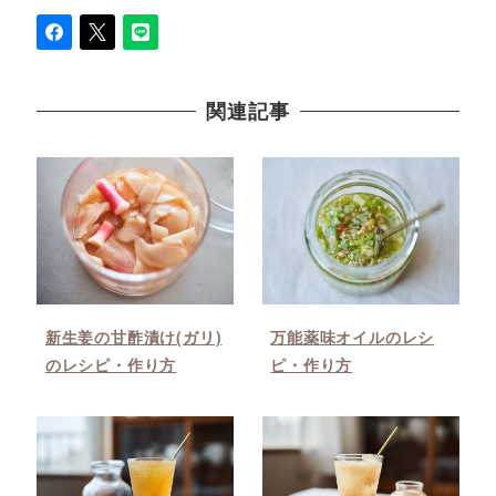
関連記事
新生姜の甘酢漬け(ガリ)
万能薬味オイルのレシ
のレシピ・作り方
ピ・作り方