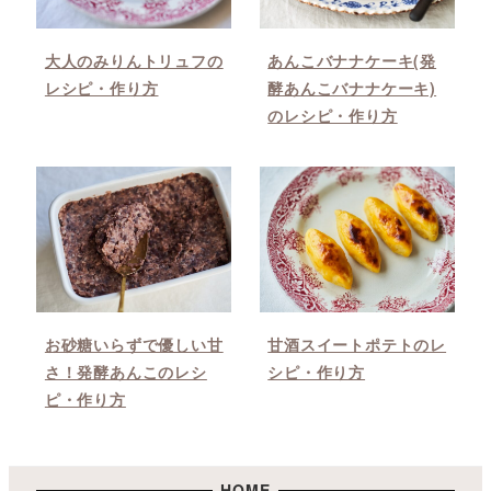
大人のみりんトリュフの
あんこバナナケーキ(発
レシピ・作り方
酵あんこバナナケーキ)
のレシピ・作り方
お砂糖いらずで優しい甘
甘酒スイートポテトのレ
さ！発酵あんこのレシ
シピ・作り方
ピ・作り方
HOME