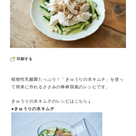
印刷する
植物性乳酸菌たっぷり！「きゅうりの水キムチ」を使っ
て簡単に作れるささみの棒棒鶏風のレシピです。
きゅうりの水キムチのレシピはこちら↓
●きゅうりの水キムチ