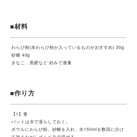
■材料
わらび粉(本わらび粉が入っているものがおすすめ) 30g
砂糖 40g
きなこ、黒蜜など 好みで適量
■作り方
【1】妻
バットは水で濡らしておく。
ボウルにわらび粉、砂糖を入れ、水150mlを数回に分け
て加えながらゴムベラで混ぜる。