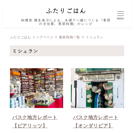
MENU
料理家 榎本美沙による、夫婦で一緒につくる「季節
の手仕事、季節料理」のレシピ
ふたりごはん トップページ
最新投稿一覧
ミシュラン
ミシュラン
バスク地方レポート
バスク地方レポート
【ビアリッツ】
【オンダリビア】