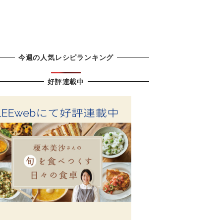
簡単おつまみ！あじたく！(鯵とたくあんの和え物)のレシピ
今週の人気レシピランキング
好評連載中