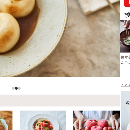
榎本
んご
＞＞