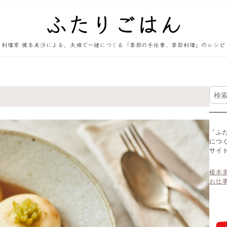
料理家 榎本美沙による、夫婦で一緒につくる「季節の手仕事、季節料理」のレシピ
検
索
「ふ
につ
サイ
榎本
お仕