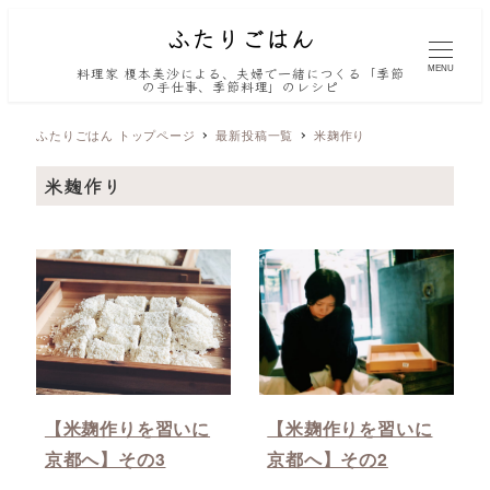
MENU
料理家 榎本美沙による、夫婦で一緒につくる「季節
の手仕事、季節料理」のレシピ
ふたりごはん トップページ
最新投稿一覧
米麹作り
米麹作り
【米麹作りを習いに
【米麹作りを習いに
京都へ】その3
京都へ】その2