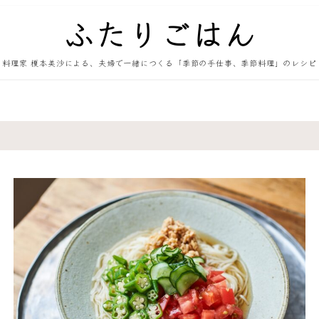
料理家 榎本美沙による、夫婦で一緒につくる「季節の手仕事、季節料理」のレシピ