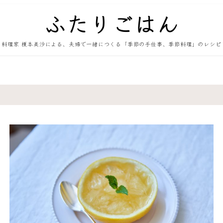
料理家 榎本美沙による、夫婦で一緒につくる「季節の手仕事、季節料理」のレシピ