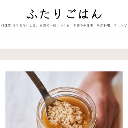
料理家 榎本美沙による、夫婦で一緒につくる「季節の手仕事、季節料理」のレシピ