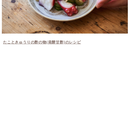
たこときゅうりの酢の物(発酵甘酢)のレシピ