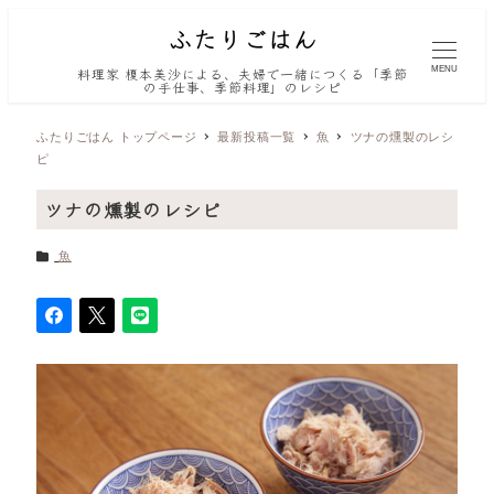
MENU
料理家 榎本美沙による、夫婦で一緒につくる「季節
の手仕事、季節料理」のレシピ
ふたりごはん トップページ
最新投稿一覧
魚
ツナの燻製のレシ
ピ
ツナの燻製のレシピ
カテゴリー
魚